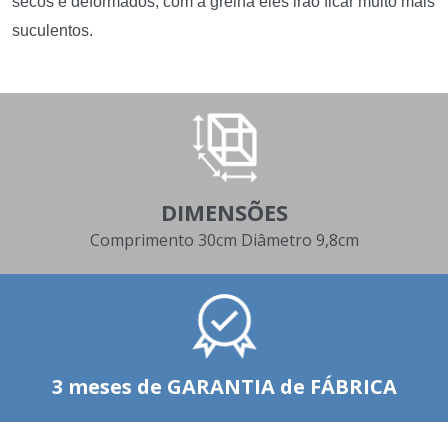
secos e deformados, com a grelha eles irão ficar muito mais
suculentos.
DIMENSÕES
Comprimento 30cm Diâmetro 9,8cm
3 meses de GARANTIA de FÁBRICA