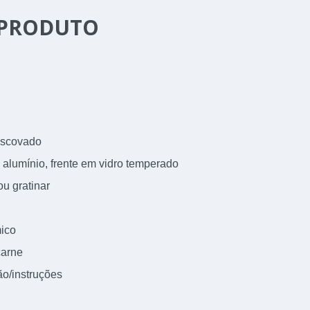
 PRODUTO
 escovado
 alumínio, frente em vidro temperado
u gratinar
mico
carne
o/instruções