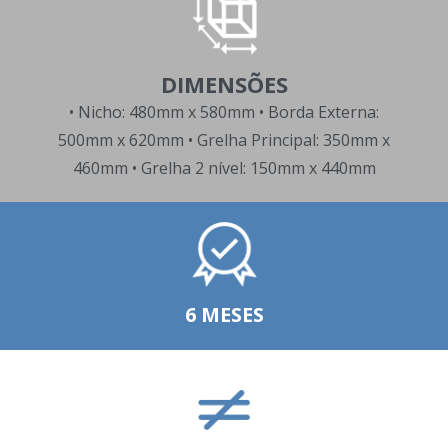
DIMENSÕES
• Nicho: 480mm x 580mm • Borda Externa:
500mm x 620mm • Grelha Principal: 350mm x
460mm • Grelha 2 nível: 150mm x 440mm
6 MESES